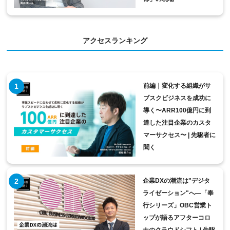
アクセスランキング
前編｜変化する組織がサ
ブスクビジネスを成功に
導く〜ARR100億円に到
達した注目企業のカスタ
マーサクセス〜 | 先駆者に
聞く
企業DXの潮流は"デジタ
ライゼーション"へ―「奉
行シリーズ」OBC営業ト
ップが語るアフターコロ