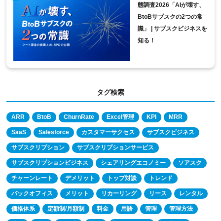
態調査2026「AIが壊す、
BtoBサブスクの2つの常
識」 | サブスクビジネスを
知る！
タグ検索
ARR
BtoB
ChurnRate
Excel管理
KPI
MRR
SaaS
Salesforce
カスタマーサクセス
サブスクビジネス
サブスクリプション
サブスクリプションサービス
サブスクリプションビジネス
シェアリングエコノミー
ソアスク
チャーンレート
デメリット
トップ対談
トレンド
バックオフィス
メリット
リカーリング
リース
レンタル
価格体系
定額制/月額制
料金
用語
管理
管理方法