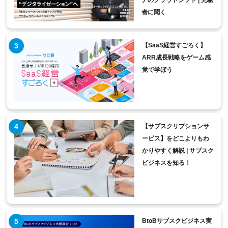
ナのクラウドシフト | 先駆
者に聞く
【SaaS経営すごろく】
ARR成長戦略をゲーム感
覚で学ぼう
【サブスクリプションサ
ービス】をどこよりもわ
かりやすく解説 | サブスク
ビジネスを知る！
BtoBサブスクビジネス実