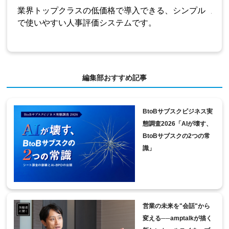
チケ
業界トップクラスの低価格で導入できる、シンプル
三者
で使いやすい人事評価システムです。
を紙
編集部おすすめ記事
BtoBサブスクビジネス実
態調査2026「AIが壊す、
BtoBサブスクの2つの常
識」
営業の未来を"会話"から
変える──amptalkが描く