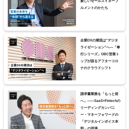
新しいセールスイネーブ
ルメントのかたち
企業DXの潮流は"デジタ
ライゼーション"へ―「奉
行シリーズ」OBC営業ト
ップが語るアフターコロ
ナのクラウドシフト
請求書業務を「もっと前
へ」――SaaS×Fintechの
リーディングカンパニ
ー・マネーフォワードの
「デジタルインボイス本
部」の現場