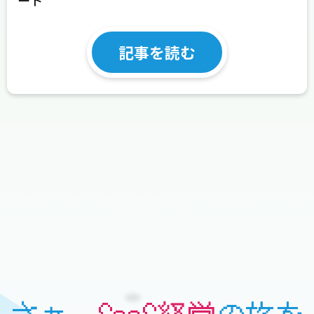
ート
記事を読む
さぁ、
SaaS経営
の旅を