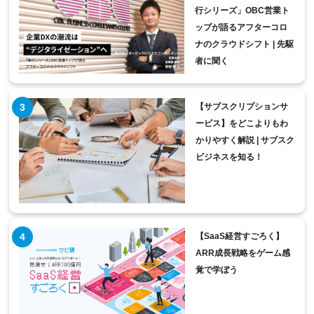
行シリーズ」OBC営業ト
ップが語るアフターコロ
ナのクラウドシフト | 先駆
者に聞く
【サブスクリプションサ
ービス】をどこよりもわ
かりやすく解説 | サブスク
ビジネスを知る！
【SaaS経営すごろく】
ARR成長戦略をゲーム感
覚で学ぼう