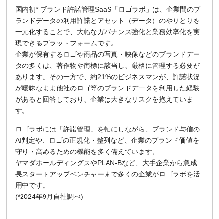
国内初* ブランド許諾管理SaaS「ロゴラボ」は、企業間のブ
ランドデータの利用許諾とアセット（データ）のやりとりを
一元化することで、大幅なガバナンス強化と業務効率化を実
現できるプラットフォームです。
企業が保有するロゴや商品の写真・映像などのブランドデー
タの多くは、著作物や商標に該当し、厳格に管理する必要が
あります。その一方で、約21%のビジネスマンが、許諾状況
が曖昧なまま他社のロゴ等のブランドデータを利用した経験
があると回答しており、企業は大きなリスクを抱えていま
す。
ロゴラボには「許諾管理」を軸にしながら、ブランド与信の
AI判定や、ロゴの正規化・整列など、企業のブランド価値を
守り・高めるための機能を多く備えています。
ヤマダホールディングスやPLAN-Bなど、大手企業から急成
長スタートアップベンチャーまで多くの企業がロゴラボを活
用中です。
(*2024年9月自社調べ)