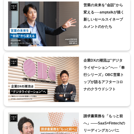
営業の未来を"会話"から
変える──amptalkが描く
新しいセールスイネーブ
ルメントのかたち
企業DXの潮流は"デジタ
ライゼーション"へ―「奉
行シリーズ」OBC営業ト
ップが語るアフターコロ
ナのクラウドシフト
請求書業務を「もっと前
へ」――SaaS×Fintechの
リーディングカンパニ