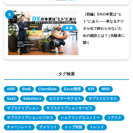
［前編］DXの本質は"ヒ
ト"にあり――単なるデジ
タル化で終わらせないた
めの秘訣とは？ | 先駆者に
聞く
タグ検索
ARR
BtoB
ChurnRate
Excel管理
KPI
MRR
SaaS
Salesforce
カスタマーサクセス
サブスクビジネス
サブスクリプション
サブスクリプションサービス
サブスクリプションビジネス
シェアリングエコノミー
ソアスク
チャーンレート
デメリット
トップ対談
トレンド