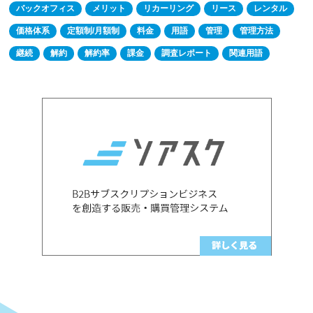
バックオフィス
メリット
リカーリング
リース
レンタル
価格体系
定額制/月額制
料金
用語
管理
管理方法
継続
解約
解約率
課金
調査レポート
関連用語