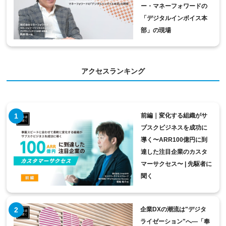
ー・マネーフォワードの
「デジタルインボイス本
部」の現場
アクセスランキング
前編｜変化する組織がサ
ブスクビジネスを成功に
導く〜ARR100億円に到
達した注目企業のカスタ
マーサクセス〜 | 先駆者に
聞く
企業DXの潮流は"デジタ
ライゼーション"へ―「奉