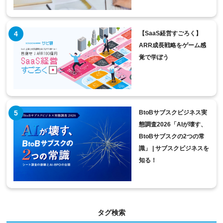
【SaaS経営すごろく】
ARR成長戦略をゲーム感
覚で学ぼう
BtoBサブスクビジネス実
態調査2026「AIが壊す、
BtoBサブスクの2つの常
識」 | サブスクビジネスを
知る！
タグ検索