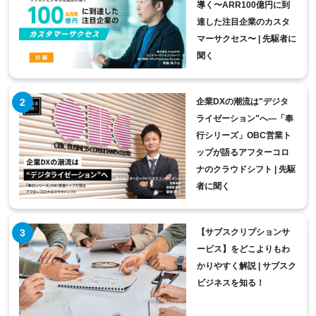
導く〜ARR100億円に到
達した注目企業のカスタ
マーサクセス〜 | 先駆者に
聞く
企業DXの潮流は"デジタ
ライゼーション"へ―「奉
行シリーズ」OBC営業ト
ップが語るアフターコロ
ナのクラウドシフト | 先駆
者に聞く
【サブスクリプションサ
ービス】をどこよりもわ
かりやすく解説 | サブスク
ビジネスを知る！