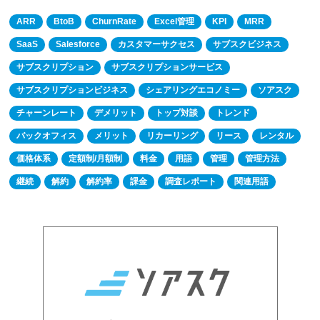
ARR
BtoB
ChurnRate
Excel管理
KPI
MRR
SaaS
Salesforce
カスタマーサクセス
サブスクビジネス
サブスクリプション
サブスクリプションサービス
サブスクリプションビジネス
シェアリングエコノミー
ソアスク
チャーンレート
デメリット
トップ対談
トレンド
バックオフィス
メリット
リカーリング
リース
レンタル
価格体系
定額制/月額制
料金
用語
管理
管理方法
継続
解約
解約率
課金
調査レポート
関連用語