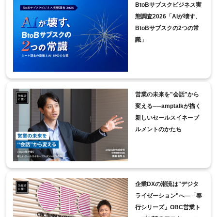
BtoBサブスクビジネス実
態調査2026「AIが壊す、
BtoBサブスクの2つの常
識」
営業の未来を"会話"から
変える──amptalkが描く
新しいセールスイネーブ
ルメントのかたち
企業DXの潮流は"デジタ
ライゼーション"へ―「奉
行シリーズ」OBC営業ト