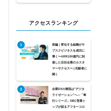
アクセスランキング
前編｜変化する組織がサ
ブスクビジネスを成功に
導く〜ARR100億円に到
達した注目企業のカスタ
マーサクセス〜 | 先駆者に
聞く
企業DXの潮流は"デジタ
ライゼーション"へ―「奉
行シリーズ」OBC営業ト
ップが語るアフターコロ