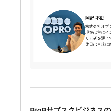
岡野 不動
株式会社オプ
現在は主にイ
サビ研を通じ
休日は卓球に
BtoBサブスクビジネス