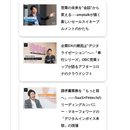
営業の未来を"会話"から
変える──amptalkが描く
新しいセールスイネーブ
ルメントのかたち
企業DXの潮流は"デジタ
ライゼーション"へ―「奉
行シリーズ」OBC営業ト
ップが語るアフターコロ
ナのクラウドシフト
請求書業務を「もっと前
へ」――SaaS×Fintechの
リーディングカンパニ
ー・マネーフォワードの
「デジタルインボイス本
部」の現場