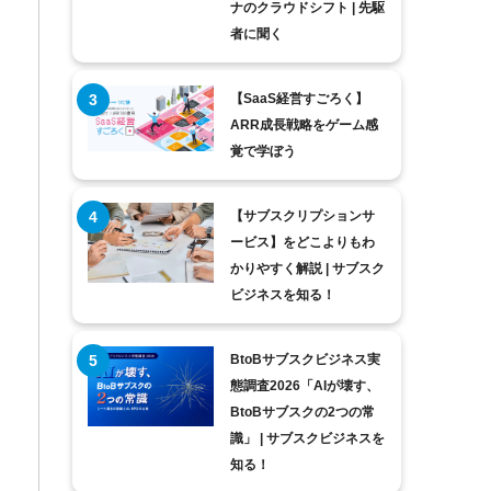
ナのクラウドシフト | 先駆
者に聞く
【SaaS経営すごろく】
ARR成長戦略をゲーム感
覚で学ぼう
【サブスクリプションサ
ービス】をどこよりもわ
かりやすく解説 | サブスク
ビジネスを知る！
BtoBサブスクビジネス実
態調査2026「AIが壊す、
BtoBサブスクの2つの常
識」 | サブスクビジネスを
知る！