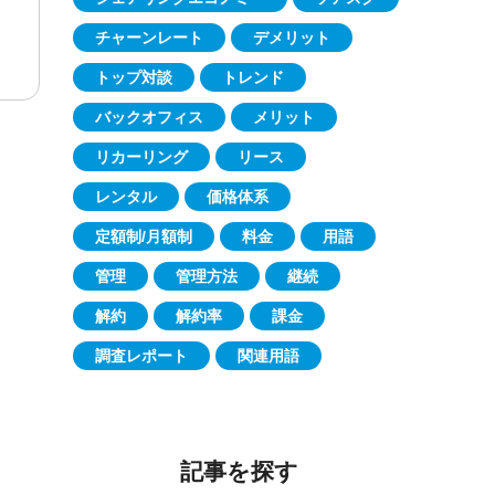
チャーンレート
デメリット
トップ対談
トレンド
バックオフィス
メリット
リカーリング
リース
レンタル
価格体系
定額制/月額制
料金
用語
管理
管理方法
継続
解約
解約率
課金
調査レポート
関連用語
記事を探す