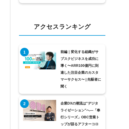
アクセスランキング
前編｜変化する組織がサ
ブスクビジネスを成功に
導く〜ARR100億円に到
達した注目企業のカスタ
マーサクセス〜 | 先駆者に
聞く
企業DXの潮流は"デジタ
ライゼーション"へ―「奉
行シリーズ」OBC営業ト
ップが語るアフターコロ