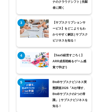
ナのクラウドシフト | 先駆
者に聞く
【サブスクリプションサ
ービス】をどこよりもわ
かりやすく解説 | サブスク
ビジネスを知る！
【SaaS経営すごろく】
ARR成長戦略をゲーム感
覚で学ぼう
BtoBサブスクビジネス実
態調査2026「AIが壊す、
BtoBサブスクの2つの常
識」 | サブスクビジネスを
知る！