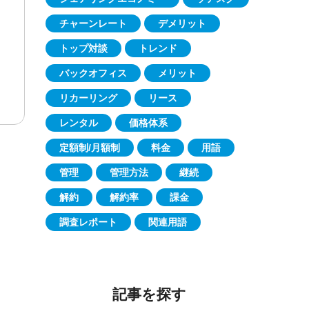
チャーンレート
デメリット
トップ対談
トレンド
バックオフィス
メリット
リカーリング
リース
レンタル
価格体系
定額制/月額制
料金
用語
管理
管理方法
継続
解約
解約率
課金
調査レポート
関連用語
記事を探す