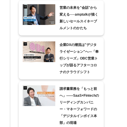
営業の未来を"会話"から
変える──amptalkが描く
新しいセールスイネーブ
ルメントのかたち
企業DXの潮流は"デジタ
ライゼーション"へ―「奉
行シリーズ」OBC営業ト
ップが語るアフターコロ
ナのクラウドシフト
請求書業務を「もっと前
へ」――SaaS×Fintechの
リーディングカンパニ
ー・マネーフォワードの
「デジタルインボイス本
部」の現場