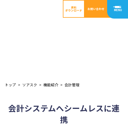
資料
お問い合わせ
ダウンロード
会計管理
※外部サービス連携
外部サービスと連携することにより仕訳データを
会計システムへ連携できます。
トップ
ソアスク
機能紹介
会計管理
会計システムへシームレスに連
携